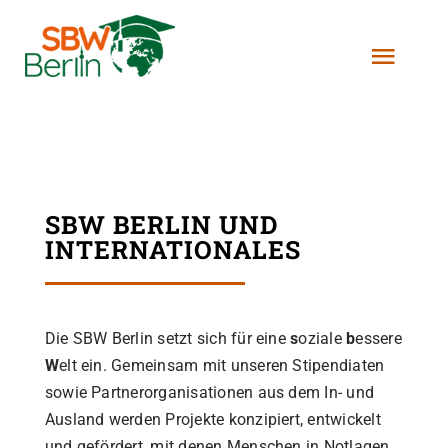
Zum
Inhalt
Toggl
springen
Navig
Über Uns
Stipendien
SBW BERLIN UND
INTERNATIONALES
Projekte
Helfen
Die SBW Berlin setzt sich für eine
s
oziale
b
essere
W
elt ein. Gemeinsam mit unseren Stipendiaten
sowie Partnerorganisationen aus dem In- und
Kontakt
Ausland werden Projekte konzipiert, entwickelt
und gefördert, mit denen Menschen in Notlagen