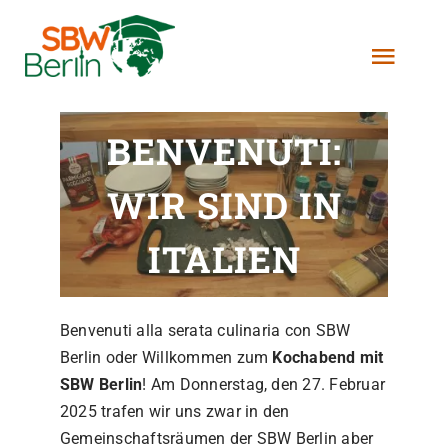
Zum
Inhalt
Toggl
springen
Navig
Über Uns
BENVENUTI:
WIR SIND IN
Stipendien
ITALIEN
Projekte
Helfen
Benvenuti alla serata culinaria con SBW
Berlin oder Willkommen zum
Kochabend mit
SBW Berlin
! Am Donnerstag, den 27. Februar
Kontakt
2025 trafen wir uns zwar in den
Gemeinschaftsräumen der SBW Berlin aber